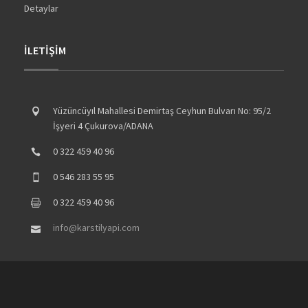
Detaylar
İLETİŞİM
Yüzüncüyıl Mahallesi Demirtaş Ceyhun Bulvarı No: 95/2
İşyeri 4 Çukurova/ADANA
0 322 459 40 96
0 546 283 55 95
0 322 459 40 96
info@karstilyapi.com